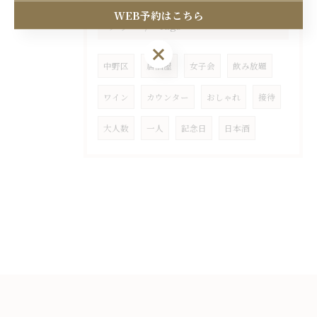
WEB予約はこちら
タグ
Tags
中野区
居酒屋
女子会
飲み放題
ワイン
カウンター
おしゃれ
接待
大人数
一人
記念日
日本酒