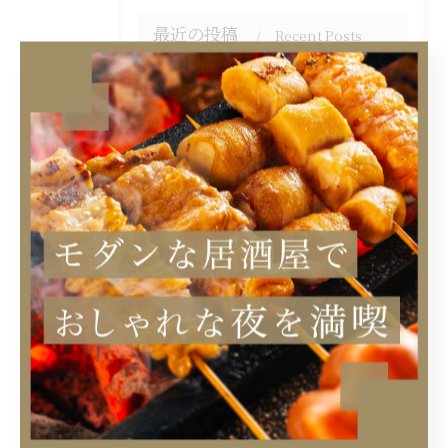
最近の投稿
Recent Posts
2026/08/07
居酒屋の完成された魅力を中野区と千代田区から深掘り徹底ガイド
2026/07/31
居酒屋元気で満腹ランチもディナーも楽しむための実践ガイド
2026/07/24
居酒屋で楽しむ茶漬け文化と中野渋谷の一人飲み安心ガイド