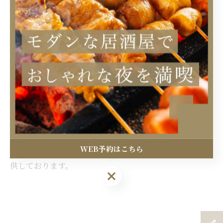
中野区
居酒屋
女子会
飲み放題
ワイン
カウンター
おしゃれ
接待
大人数
一人
記念日
日本酒
仕事帰り等に一人でも気軽に立ち寄れるような居酒屋を
中野駅から徒歩圏内で営んでいます。遠赤外線でふっく
らジューシーに仕上がる、炭火焼料理をはじめ、ワイン
WEB予約はこちら
や日本酒など様々なアルコールメニューを中野区でご提
供しております。