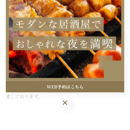
中野区
居酒屋
女子会
飲み放題
ワイン
カウンター
おしゃれ
接待
大人数
一人
記念日
日本酒
一言で日本酒と申しても、銘柄によって味わいや香りは
それぞれ異なります。中野区で日本酒の味を引き立てる
ような料理をご提供し、気軽にお酒をお楽しみいただけ
WEB予約はこちら
るような居酒屋を目指して、飲み放題のメニューもご用
意しております。