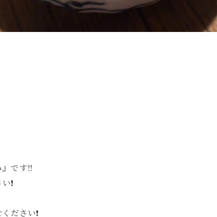
』です‼️
❗️
ださい❗️