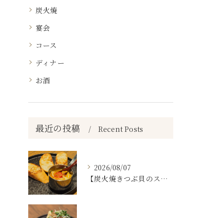
炭火焼
宴会
コース
ディナー
お酒
最近の投稿
Recent Posts
2026/08/07
【炭火焼きつぶ貝のスパニッシュアヒージョ🐚🔥】