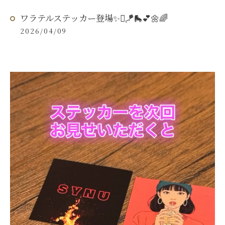
ワラテルステッカー登場✨🫟🪁🛼💕🌼🌈
2026/04/09