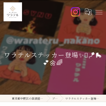
ワラテルステッカー登場✨🫟🪁🛼
💕🌼🌈
東京都中野区の居酒屋ならワラテル
ブログ
ワラテルステッカー登場✨🫟🪁🛼💕🌼🌈