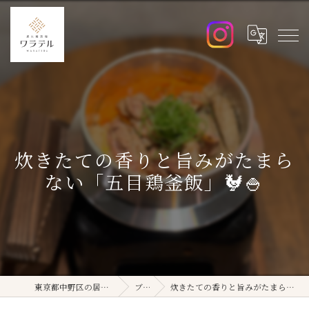
炊きたての香りと旨みがたまら
ない「五目鶏釜飯」🐓🍚
東京都中野区の居酒屋ならワラテル
ブログ
炊きたての香りと旨みがたまらない「五目鶏釜飯」🐓🍚